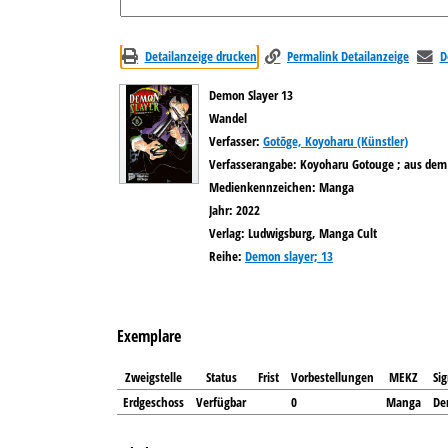
Detailanzeige drucken
Permalink Detailanzeige
D
Demon Slayer 13
Wandel
Verfasser:
Suche nach diesem Verfasser
Gotōge, Koyoharu (Künstler)
Verfasserangabe:
Koyoharu Gotouge ; aus dem 
Medienkennzeichen:
Manga
Jahr:
2022
Verlag:
Ludwigsburg, Manga Cult
Reihe:
Demon slayer; 13
Exemplare
Zweigstelle
Status
Frist
Vorbestellungen
MEKZ
Si
Erdgeschoss
Verfügbar
0
Manga
De