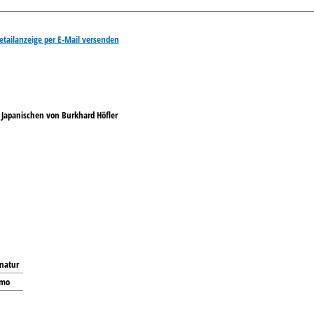
etailanzeige per E-Mail versenden
Japanischen von Burkhard Höfler
gnatur
mo