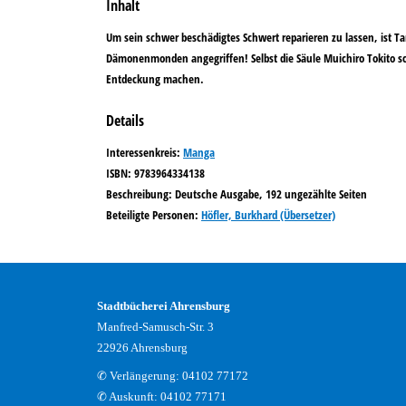
Inhalt
Um sein schwer beschädigtes Schwert reparieren zu lassen, ist Ta
Dämonenmonden angegriffen! Selbst die Säule Muichiro Tokito sc
Entdeckung machen.
Details
Suche nach diesem Verfasser
opens in new tab
Diesen Link in neuem Tab öffnen
Suche nach dieser Systematik
Interessenkreis:
Suche nach diesem Interessenskreis
Manga
ISBN:
9783964334138
Beschreibung:
Deutsche Ausgabe, 192 ungezählte Seiten
Beteiligte Personen:
Suche nach dieser Beteiligten Person
Höfler, Burkhard (Übersetzer)
Stadtbücherei Ahrensburg
Manfred-Samusch-Str. 3
22926 Ahrensburg
✆ Verlängerung: 04102 77172
✆ Auskunft: 04102 77171