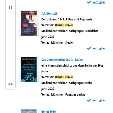
Exemplar-Details v
verfügbar
Schattenzeit
Deutschland 1943: Alltag und Abgründe
Verfasser:
Hilmes,
Oliver
Suche nach diesem Verfasser
Medienkennzeichen:
Sachgruppe Geschichte
Jahr:
2023
Verlag:
München, Siedler
Exemplar-Details v
verfügbar
Das Verschwinden des Dr. Mühe
eine Kriminalgeschichte aus dem Berlin der 30er
Jahre
Verfasser:
Hilmes,
Oliver
Suche nach diesem Verfasser
Medienkennzeichen:
Sachgruppe Recht
Jahr:
2020
Verlag:
München, Penguin Verlag
Exemplar-Details 
verfügbar
Berlin 1936