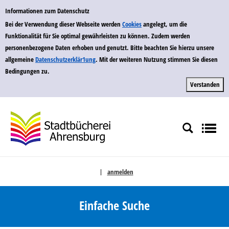
zur Navigation springen
zum Inhalt springen
Zu den Suchfiltern springen
Zur Trefferliste springen
Einfache Suche
Informationen zum Datenschutz
Bei der Verwendung dieser Webseite werden
Cookies
angelegt, um die
Funktionalität für Sie optimal gewährleisten zu können. Zudem werden
personenbezogene Daten erhoben und genutzt. Bitte beachten Sie hierzu unsere
allgemeine
Datenschutzerklär1ung
. Mit der weiteren Nutzung stimmen Sie diesen
Bedingungen zu.
anmelden
|
Sprache auswählen
Einfache Suche