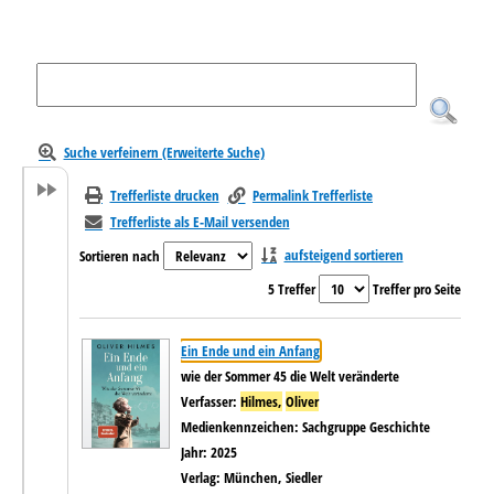
Suche verfeinern (Erweiterte Suche)
Trefferliste drucken
Permalink Trefferliste
Trefferliste als E-Mail versenden
aufsteigend sortieren
Sortieren nach
5 Treffer
Treffer pro Seite
Suchergebnis
Zu den Suchfiltern springen
Ein Ende und ein Anfang
wie der Sommer 45 die Welt veränderte
Verfasser:
Hilmes,
Oliver
Suche nach diesem Verfasser
Medienkennzeichen:
Sachgruppe Geschichte
Jahr:
2025
Verlag:
München, Siedler