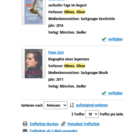
sechzehn Tage im August
Verfasser:
Hilmes,
Oliver
Suche nach diesem Verfasser
Medienkennzeichen:
Sachgruppe Geschichte
Jahr:
2016
Verlag:
München, Siedler
Exemplar-Details v
verfügbar
Franz Liszt
Biographie eines Superstars
Verfasser:
Hilmes,
Oliver
Suche nach diesem Verfasser
Medienkennzeichen:
Sachgruppe Musik
Jahr:
2011
Verlag:
München, Siedler
Exemplar-Details v
verfügbar
Zu den Suchfiltern springen
aufsteigend sortieren
Sortieren nach
5 Treffer
Treffer pro Seite
Trefferliste drucken
Permalink Trefferliste
Trefferliste als E-Mail versenden