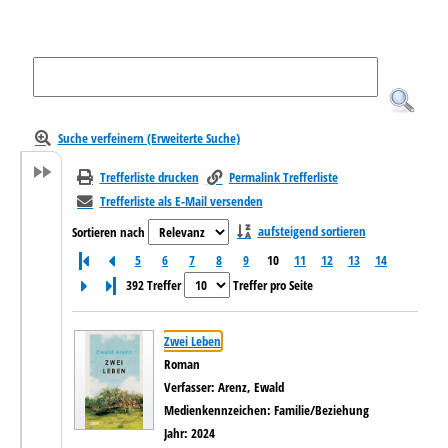
Suche verfeinern (Erweiterte Suche)
Trefferliste drucken
Permalink Trefferliste
Trefferliste als E-Mail versenden
aufsteigend sortieren
Sortieren nach
5
6
7
8
9
10
11
12
13
14
Letzte Seite
392 Treffer
Treffer pro Seite
Suchergebnis
Zu den Suchfiltern springen
Zwei Leben
Roman
Verfasser:
Arenz, Ewald
Suche nach diesem Verfasser
Medienkennzeichen:
Familie/Beziehung
Jahr:
2024