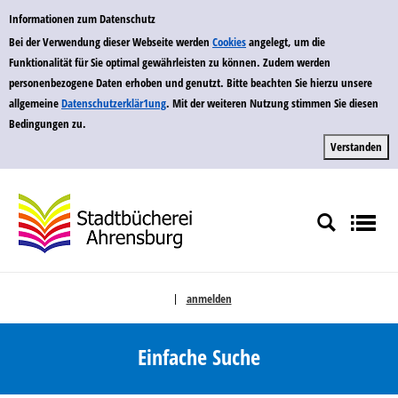
zur Navigation springen
zum Inhalt springen
Zu den Suchfiltern springen
Zur Trefferliste springen
Einfache Suche
Informationen zum Datenschutz
Bei der Verwendung dieser Webseite werden
Cookies
angelegt, um die
Funktionalität für Sie optimal gewährleisten zu können. Zudem werden
personenbezogene Daten erhoben und genutzt. Bitte beachten Sie hierzu unsere
allgemeine
Datenschutzerklär1ung
. Mit der weiteren Nutzung stimmen Sie diesen
Bedingungen zu.
anmelden
|
Sprache auswählen
Einfache Suche