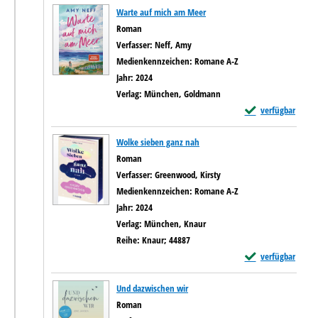
Warte auf mich am Meer
Roman
Verfasser:
Neff, Amy
Suche nach diesem Verfasser
Medienkennzeichen:
Romane A-Z
Jahr:
2024
Verlag:
München, Goldmann
Exemplar-Details 
verfügbar
Wolke sieben ganz nah
Roman
Verfasser:
Greenwood, Kirsty
Suche nach diesem Verfass
Medienkennzeichen:
Romane A-Z
Jahr:
2024
Verlag:
München, Knaur
Reihe:
Knaur; 44887
Exemplar-Details 
verfügbar
Und dazwischen wir
Roman