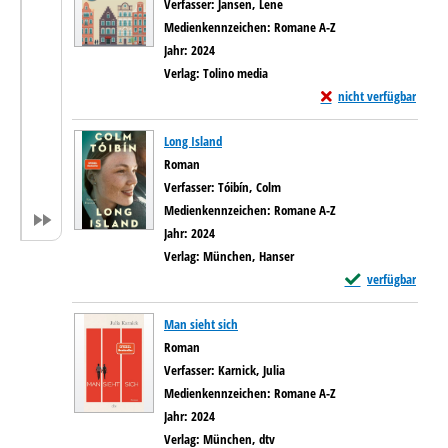
Verfasser:
Jansen, Lene
Suche nach diesem Verfasser
Medienkennzeichen:
Romane A-Z
Jahr:
2024
Verlag:
Tolino media
Exemplar-Details von U
nicht verfügbar
Long Island
Roman
Verfasser:
Tóibín, Colm
Suche nach diesem Verfasser
Medienkennzeichen:
Romane A-Z
Jahr:
2024
Verlag:
München, Hanser
Exemplar-Details v
verfügbar
Man sieht sich
Roman
Verfasser:
Karnick, Julia
Suche nach diesem Verfasser
Medienkennzeichen:
Romane A-Z
Jahr:
2024
Verlag:
München, dtv