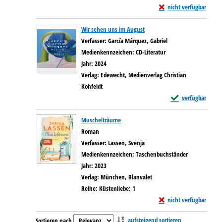
Exemplar-Details von M
nicht verfügbar
Wir sehen uns im August
Verfasser:
García Márquez, Gabriel
Suche nach diesem Ve
Medienkennzeichen:
CD-Literatur
Jahr:
2024
Verlag:
Edewecht, Medienverlag Christian
Kohfeldt
Exemplar-Details 
verfügbar
Muschelträume
Roman
Verfasser:
Lassen, Svenja
Suche nach diesem Verfasser
Medienkennzeichen:
Taschenbuchständer
Jahr:
2023
Verlag:
München, Blanvalet
Reihe:
Küstenliebe; 1
Exemplar-Details von 
nicht verfügbar
Zu den Suchfiltern springen
aufsteigend sortieren
Sortieren nach