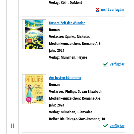
Verlag:
Köln, DuMont
Exemplar-Details von Z
nicht verfügbar
Unsere Zeit der Wunder
Roman
Verfasser:
Sparks, Nicholas
Suche nach diesem Verfasser
Medienkennzeichen:
Romane A-Z
Jahr:
2024
Verlag:
München, Heyne
Exemplar-Details v
verfügbar
Am besten für immer
Roman
Verfasser:
Phillips, Susan Elizabeth
Suche nach diesem V
Medienkennzeichen:
Romane A-Z
Jahr:
2024
Verlag:
München, Blanvalet
Reihe:
Die Chicago-Stars-Romane; 10
Exemplar-Details 
verfügbar