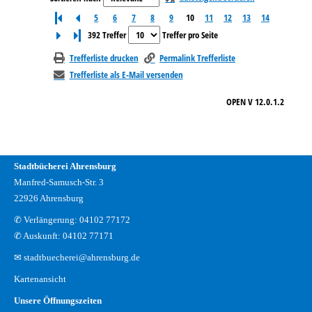
5
6
7
8
9
10
11
12
13
14
Letzte Seite
392 Treffer
Treffer pro Seite
Trefferliste drucken
Permalink Trefferliste
Trefferliste als E-Mail versenden
OPEN V 12.0.1.2
Stadtbücherei Ahrensburg
Manfred-Samusch-Str. 3
22926 Ahrensburg
✆ Verlängerung: 04102 77172
✆ Auskunft: 04102 77171
✉ stadtbuecherei@ahrensburg.de
Kartenansicht
Unsere Öffnungszeiten