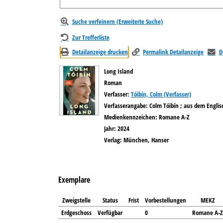
Suche verfeinern (Erweiterte Suche)
Zur Trefferliste
Detailanzeige drucken
Permalink Detailanzeige
D
Long Island
Roman
Verfasser:
Suche nach diesem Verfasser
Tóibín, Colm (Verfasser)
Verfasserangabe:
Colm Tóibín ; aus dem Englis
Medienkennzeichen:
Romane A-Z
Jahr:
2024
Verlag:
München, Hanser
Exemplare
Zweigstelle
Status
Frist
Vorbestellungen
MEKZ
Erdgeschoss
Verfügbar
0
Romane A-Z