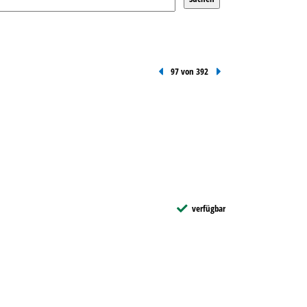
Vorheriger Treffer
97 von 392
Nächster Treffer
verfügbar