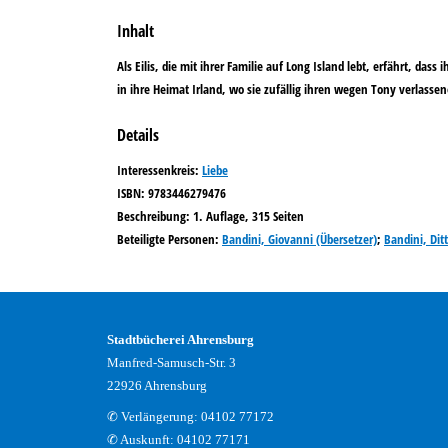
Inhalt
Als Eilis, die mit ihrer Familie auf Long Island lebt, erfährt, 
in ihre Heimat Irland, wo sie zufällig ihren wegen Tony verlassene
Details
Suche nach diesem Verfasser
opens in new tab
Diesen Link in neuem Tab öffnen
Suche nach dieser Systematik
Interessenkreis:
Suche nach diesem Interessenskreis
Liebe
ISBN:
9783446279476
Beschreibung:
1. Auflage, 315 Seiten
Beteiligte Personen:
Suche nach dieser Beteiligten Person
Bandini, Giovanni (Übersetzer)
;
Bandini, Dit
Stadtbücherei Ahrensburg
Manfred-Samusch-Str. 3
22926 Ahrensburg
✆ Verlängerung: 04102 77172
✆ Auskunft: 04102 77171