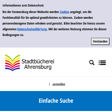
zur Navigation springen
zum Inhalt springen
Zu den Suchfiltern springen
Zur Trefferliste springen
Einfache Suche
Informationen zum Datenschutz
Bei der Verwendung dieser Webseite werden
Cookies
angelegt, um die
Funktionalität für Sie optimal gewährleisten zu können. Zudem werden
personenbezogene Daten erhoben und genutzt. Bitte beachten Sie hierzu unsere
allgemeine
Datenschutzerklär1ung
. Mit der weiteren Nutzung stimmen Sie diesen
Bedingungen zu.
anmelden
|
Sprache auswählen
Einfache Suche