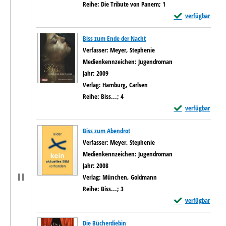
Reihe:
Die Tribute von Panem; 1
Exemplar-Details v
verfügbar
Biss zum Ende der Nacht
Verfasser:
Meyer, Stephenie
Suche nach diesem Verfass
Medienkennzeichen:
Jugendroman
Jahr:
2009
Verlag:
Hamburg, Carlsen
Reihe:
Biss...; 4
Exemplar-Details v
verfügbar
Biss zum Abendrot
Verfasser:
Meyer, Stephenie
Suche nach diesem Verfass
Medienkennzeichen:
Jugendroman
Jahr:
2008
Verlag:
München, Goldmann
Reihe:
Biss...; 3
Exemplar-Details v
verfügbar
Die Bücherdiebin