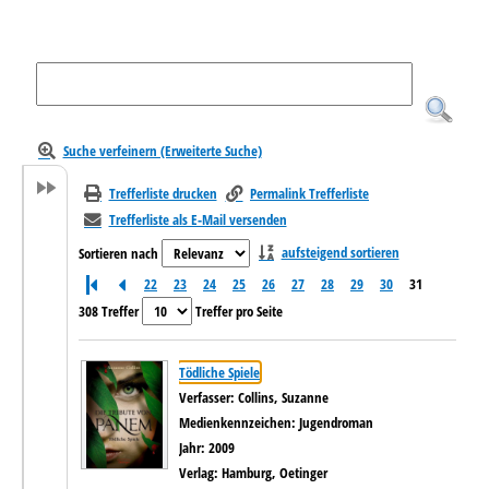
Suche verfeinern (Erweiterte Suche)
Trefferliste drucken
Permalink Trefferliste
Trefferliste als E-Mail versenden
aufsteigend sortieren
Sortieren nach
22
23
24
25
26
27
28
29
30
31
308 Treffer
Treffer pro Seite
Suchergebnis
Zu den Suchfiltern springen
Tödliche Spiele
Verfasser:
Collins, Suzanne
Suche nach diesem Verfasser
Medienkennzeichen:
Jugendroman
Jahr:
2009
Verlag:
Hamburg, Oetinger