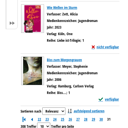
Wie Wellen im Sturm
Verfasser:
Zett, Alicia
Suche nach diesem Verfasser
Medienkennzeichen:
Jugendroman
Jahr:
2023
Verlag:
Köln, One
Reihe:
Liebe ist-Trilogie; 1
Exemplar-Details von W
nicht verfügbar
Biss zum Morgengrauen
Verfasser:
Meyer, Stephenie
Suche nach diesem Verfass
Medienkennzeichen:
Jugendroman
Jahr:
2006
Verlag:
Hamburg, Carlsen Verlag
Reihe:
Biss...; 1
Exemplar-Details 
verfügbar
Zu den Suchfiltern springen
aufsteigend sortieren
Sortieren nach
22
23
24
25
26
27
28
29
30
31
308 Treffer
Treffer pro Seite