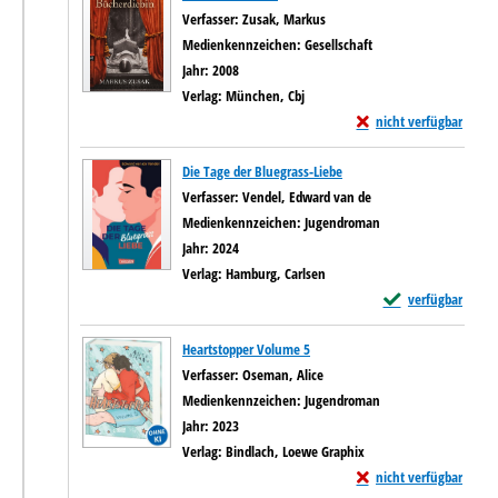
Verfasser:
Zusak, Markus
Suche nach diesem Verfasser
Medienkennzeichen:
Gesellschaft
Jahr:
2008
Verlag:
München, Cbj
Exemplar-Details von D
nicht verfügbar
Die Tage der Bluegrass-Liebe
Verfasser:
Vendel, Edward van de
Suche nach diesem Ve
Medienkennzeichen:
Jugendroman
Jahr:
2024
Verlag:
Hamburg, Carlsen
Exemplar-Details v
verfügbar
Heartstopper Volume 5
Verfasser:
Oseman, Alice
Suche nach diesem Verfasser
Medienkennzeichen:
Jugendroman
Jahr:
2023
Verlag:
Bindlach, Loewe Graphix
Exemplar-Details von H
nicht verfügbar