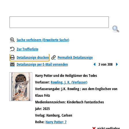
Suche verfeinern (Erweiterte Suche)
Zur Trefferliste
Detailanzeige drucken
Permalink Detailanzeige
Detailanzeige per E-Mail versenden
Vorheriger Treffer
3 von 308
Nächster
Harry Potter und die Heiligtümer des Todes
Verfasser:
Suche nach diesem Verfasser
Rowling, J. K. (Verfasser)
Verfasserangabe:
J.K. Rowling ; aus dem Englischen von
Klaus Fritz
Medienkennzeichen:
Kinderbuch Fantastisches
Jahr:
2025
Verlag:
Hamburg, Carlsen
Reihe:
Harry Potter; 7
nicht verfügbar