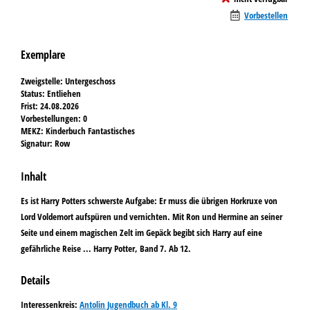
Vorbestellen
Exemplare
Zweigstelle:
Untergeschoss
Status:
Entliehen
Frist:
24.08.2026
Vorbestellungen:
0
MEKZ:
Kinderbuch Fantastisches
Signatur:
Row
Inhalt
Es ist Harry Potters schwerste Aufgabe: Er muss die übrigen Horkruxe von
Lord Voldemort aufspüren und vernichten. Mit Ron und Hermine an seiner
Seite und einem magischen Zelt im Gepäck begibt sich Harry auf eine
gefährliche Reise ... Harry Potter, Band 7. Ab 12.
Details
Suche nach diesem Verfasser
opens in new tab
Diesen Link in neuem Tab öffnen
Suche nach dieser Systematik
Interessenkreis:
Suche nach diesem Interessenskreis
Antolin Jugendbuch ab Kl. 9