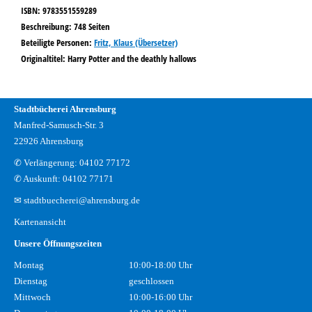
ISBN:
9783551559289
Beschreibung:
748 Seiten
Beteiligte Personen:
Suche nach dieser Beteiligten Person
Fritz, Klaus (Übersetzer)
Originaltitel:
Harry Potter and the deathly hallows
Stadtbücherei Ahrensburg
Manfred-Samusch-Str. 3
22926 Ahrensburg
✆ Verlängerung: 04102 77172
✆ Auskunft: 04102 77171
✉ stadtbuecherei@ahrensburg.de
Kartenansicht
Unsere Öffnungszeiten
Montag
10:00-18:00 Uhr
Dienstag
geschlossen
Mittwoch
10:00-16:00 Uhr